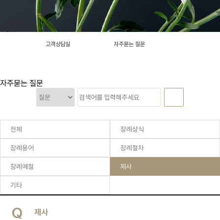
새로운 장례문화의 중심
고객상담실
자주묻는 질문
대구전문장례식장
자주묻는 질문
전체
장례상식
장례용어
장례절차
장례예절
제사
기타
Q
제사