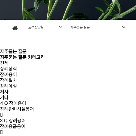
새
로
운
장
례
문
화
의
중
심
고객상담실
자주묻는 질문
대
구
전
문
장
례
식
장
자주묻는 질문
자주묻는 질문 카테고리
전체
장례상식
장례용어
장례절차
장례예절
제사
기타
4
Q
장례용어
장례관련시설용어
3
Q
장례용어
장례용품용어