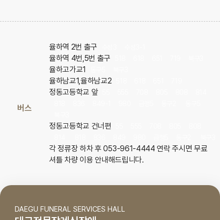
율하역 2번 출구
수성3
수성3-1
율하역 4번,5번 출구
518
618
651
719
북구3
율하고가교1
동구5
북구3
율하남교1,율하남교2
518
618
651
719
정동고등학교 앞
55
555
708
805
808
814
818
836
849-1
980
급행5
동구2
동구5
버스
북구3
정동고등학교 건너편
55
555
708
805
808
814
818
836
849
980
급행5
동구2
북구3
각 정류장 하차 후 053-961-4444 연락 주시면 무료
셔틀 차량 이용 안내해드립니다.
DAEGU FUNERAL SERVICES HALL