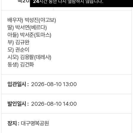
특202호
고인 :
김은정(프란체스카)
24
시간 동안 다시 열람하지 않습니다.
배우자) 박성진(야고보)
딸) 박서연(베르다)
아들) 박서준(토마스)
부) 김규완
모) 권순이
시모) 김용팔(데레사)
동생) 김건화
입관일시 :
2026-08-10
13:00
발인일시 :
2026-08-10
14:00
장지 :
대구명복공원