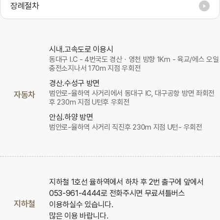
장례절차
시내.고속도로 이용시
동대구 I.C - 4번국도 경산ㆍ영천 방향 1Km - 육교/에스 오일
충전소지나서 170m 지점 우회전
경산.수성구 방면
범안로-율하역 사거리에서 동대구 IC, 대구공항 방면 좌회전
자동차
후 230m 지점 U턴후 우회전
안심.하양 방면
범안로-율하역 사거리 직진후 230m 지점 U턴- 우회전
지하철 1호선 율하역에서 하차 후 2번 출구에 앞에서
053-961-4444로 전화주시면 무료셔틀버스
지하철
이용하실수 있습니다.
많은 이용 바랍니다.