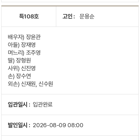
특108호
고인 :
문용순
배우자) 장윤관
아들) 장재영
며느리) 조주영
딸) 장형원
사위) 신진영
손) 장수연
외손) 신재원, 신수원
입관일시 :
입관완료
발인일시 :
2026-08-09
08:00