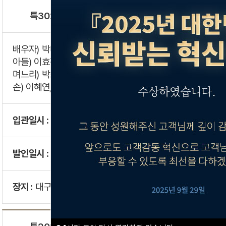
특302호
고인 :
이태원
배우자) 박태출
아들) 이효진, 이영진, 이경진
며느리) 박소연, 황지현
손) 이혜연, 이준원, 이상훈, 이기훈
입관일시 :
2026-08-10
10:00
발인일시 :
2026-08-11
07:00
장지 :
대구명복공원