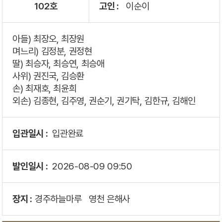
102호
고인 :
이순이
아들) 최장오, 최장원
며느리) 김정분, 권정현
딸) 최승자, 최승연, 최승애
사위) 권진국, 김승환
손) 최재호, 최윤희
외손) 김종현, 김주영, 권순기, 권기탁, 김한규, 김해인
입관일시 :
입관완료
발인일시 :
2026-08-09
09:50
장지 :
경주하늘마루
영천 은해사